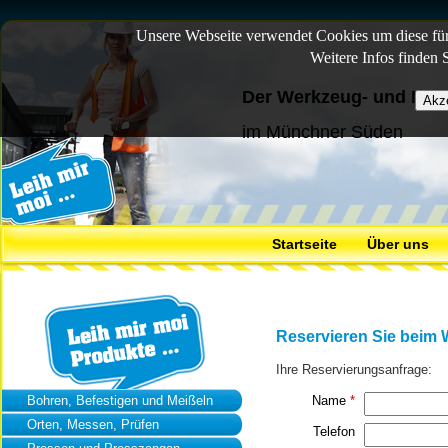
Unsere Webseite verwendet Cookies um diese für 
Weitere Infos finden 
Der Werkzeug- und Mas
im Münchner Süden
Startseite
Über uns
Reservieren Sie beim
Ihre Reservierungsanfrage:
Bohren, Befestigen und Meißeln
Name
*
Orten, Messen, Prüfen
Telefon