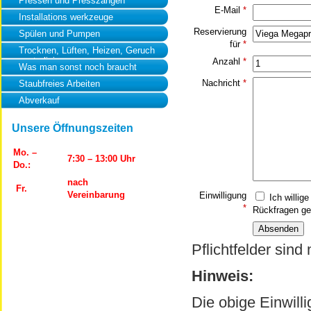
Pressen und Presszangen
E-Mail
*
Installations werkzeuge
Reservierung
Spülen und Pumpen
für
*
Trocknen, Lüften, Heizen, Geruch
neutralisierung
Anzahl
*
Was man sonst noch braucht
Nachricht
*
Staubfreies Arbeiten
Abverkauf
Unsere Öffnungszeiten
Mo. –
7:30 – 13:00 Uhr
Do.:
nach
Fr.
Vereinbarung
Einwilligung
Ich willig
*
Rückfragen ge
Pflichtfelder sind
Hinweis:
Die obige Einwill