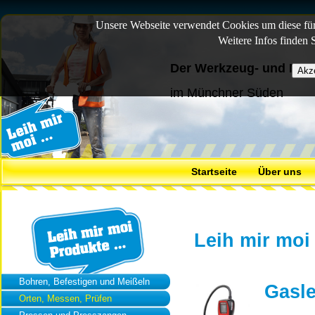
Unsere Webseite verwendet Cookies um diese für 
Weitere Infos finden 
Der Werkzeug- und Mas
im Münchner Süden
Startseite
Über uns
Leih mir moi
Bohren, Befestigen und Meißeln
Gasle
Orten, Messen, Prüfen