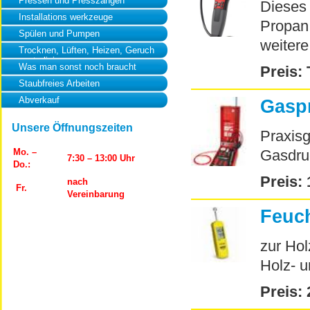
Pressen und Presszangen
Dieses 
Installations werkzeuge
Propan
Spülen und Pumpen
weiter
Trocknen, Lüften, Heizen, Geruch
neutralisierung
Was man sonst noch braucht
Preis: 
Staubfreies Arbeiten
Abverkauf
Gasp
Unsere Öffnungszeiten
Praxisg
Mo. –
Gasdr
7:30 – 13:00 Uhr
Do.:
Preis: 
nach
Fr.
Vereinbarung
Feuch
zur Hol
Holz- u
Preis: 