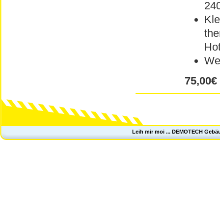
240
Kle
the
Ho
Wei
75,00€
Leih mir moi ... DEMOTECH Gebä