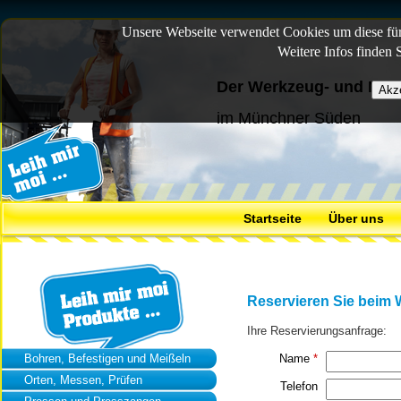
Unsere Webseite verwendet Cookies um diese für 
Weitere Infos finden 
Der Werkzeug- und Mas
im Münchner Süden
Startseite
Über uns
Reservieren Sie beim
Ihre Reservierungsanfrage:
Bohren, Befestigen und Meißeln
Name
*
Orten, Messen, Prüfen
Telefon