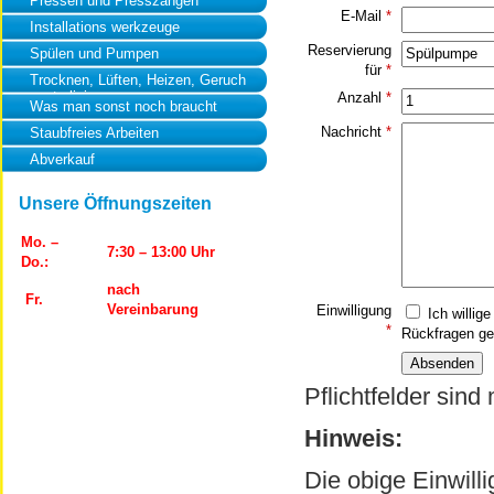
Pressen und Presszangen
E-Mail
*
Installations werkzeuge
Reservierung
Spülen und Pumpen
für
*
Trocknen, Lüften, Heizen, Geruch
neutralisierung
Anzahl
*
Was man sonst noch braucht
Nachricht
*
Staubfreies Arbeiten
Abverkauf
Unsere Öffnungszeiten
Mo. –
7:30 – 13:00 Uhr
Do.:
nach
Fr.
Vereinbarung
Einwilligung
Ich willig
*
Rückfragen ge
Pflichtfelder sind
Hinweis:
Die obige Einwill