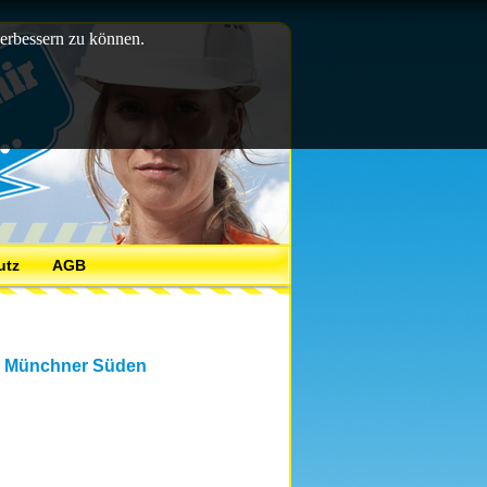
verbessern zu können.
utz
AGB
im Münchner Süden