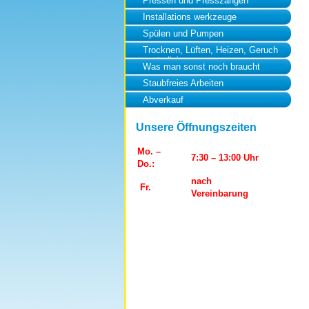
Pressen und Presszangen
Installations werkzeuge
Spülen und Pumpen
Trocknen, Lüften, Heizen, Geruch
neutralisierung
Was man sonst noch braucht
Staubfreies Arbeiten
Abverkauf
Unsere Öffnungszeiten
Mo. –
7:30 – 13:00 Uhr
Do.:
nach
Fr.
Vereinbarung