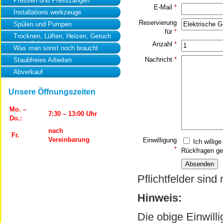
Pressen und Presszangen
E-Mail
*
Installations werkzeuge
Reservierung
Spülen und Pumpen
für
*
Trocknen, Lüften, Heizen, Geruch
neutralisierung
Anzahl
*
Was man sonst noch braucht
Nachricht
*
Staubfreies Arbeiten
Abverkauf
Unsere Öffnungszeiten
Mo. –
7:30 – 13:00 Uhr
Do.:
nach
Fr.
Vereinbarung
Einwilligung
Ich willig
*
Rückfragen ge
Pflichtfelder sind
Hinweis:
Die obige Einwill