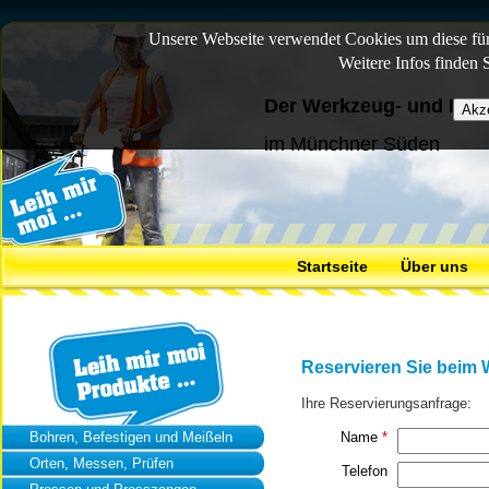
Unsere Webseite verwendet Cookies um diese für 
Weitere Infos finden 
Der Werkzeug- und Mas
im Münchner Süden
Startseite
Über uns
Reservieren Sie beim
Ihre Reservierungsanfrage:
Bohren, Befestigen und Meißeln
Name
*
Orten, Messen, Prüfen
Telefon