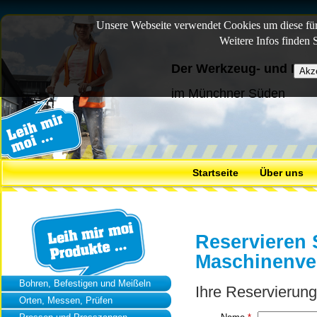
Unsere Webseite verwendet Cookies um diese für 
Weitere Infos finden 
Der Werkzeug- und Mas
im Münchner Süden
Startseite
Über uns
Reservieren 
Maschinenve
Bohren, Befestigen und Meißeln
Ihre Reservierung
Orten, Messen, Prüfen