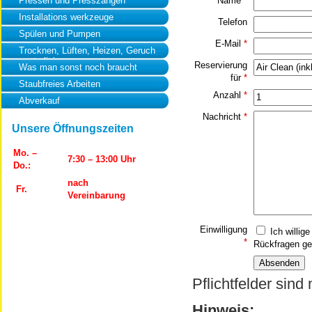
Pressen und Presszangen
Name
*
Installations werkzeuge
Telefon
Spülen und Pumpen
E-Mail
*
Trocknen, Lüften, Heizen, Geruch
neutralisierung
Reservierung
Was man sonst noch braucht
für
*
Staubfreies Arbeiten
Anzahl
*
Abverkauf
Nachricht
*
Unsere Öffnungszeiten
Mo. –
7:30 – 13:00 Uhr
Do.:
nach
Fr.
Vereinbarung
Einwilligung
Ich willig
*
Rückfragen ge
Pflichtfelder sind
Hinweis: